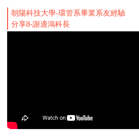
朝陽科技大學-環管系畢業系友經驗
分享8-謝適鴻科長